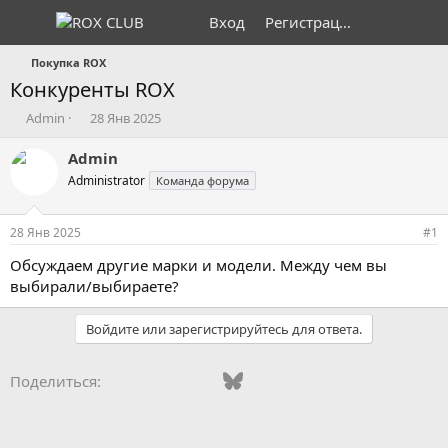
Вход
Регистрация
Покупка ROX
Конкуренты ROX
А
Д
Admin
28 Янв 2025
в
а
т
т
Admin
о
а
Administrator
Команда форума
р
н
т
а
е
ч
28 Янв 2025
#1
м
а
ы
л
Обсуждаем другие марки и модели. Между чем вы
а
выбирали/выбираете?
Войдите или зарегистрируйтесь для ответа.
Vkontakte
Odnoklassniki
Mail.ru
Bluesky
WhatsApp
Telegram
Электронная
Ссылка
Поделиться: